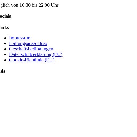
äglich von 10:30 bis 22:00 Uhr
ocials
inks
Impressum
Haftungsausschluss
Geschäftsbedingungen
Datenschutzerklärung (EU)
Cookie-Richtlinie (EU)
ds