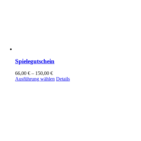
Spielegutschein
66,00
€
–
150,00
€
Dieses
Ausführung wählen
Details
Produkt
weist
mehrere
Varianten
auf.
Die
Optionen
können
auf
der
Produktseite