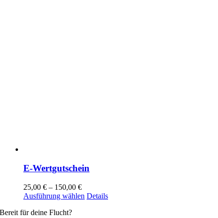
gewählt
werden
E-Wertgutschein
25,00
€
–
150,00
€
Dieses
Ausführung wählen
Details
Produkt
Bereit für deine Flucht?
weist