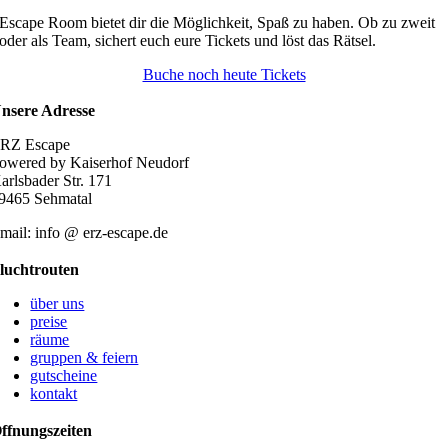
mehrere
Escape Room bietet dir die Möglichkeit, Spaß zu haben. Ob zu zweit
Varianten
oder als Team, sichert euch eure Tickets und löst das Rätsel.
auf.
Die
Buche noch heute Tickets
Optionen
können
nsere Adresse
auf
der
RZ Escape
Produktseite
owered by Kaiserhof Neudorf
gewählt
arlsbader Str. 171
werden
9465 Sehmatal
mail: info @ erz-escape.de
luchtrouten
über uns
preise
räume
gruppen & feiern
gutscheine
kontakt
ffnungszeiten