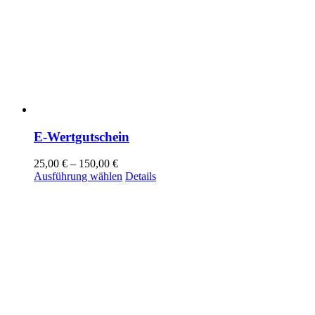
E-Wertgutschein
25,00
€
–
150,00
€
Dieses
Ausführung wählen
Details
Produkt
weist
mehrere
Varianten
auf.
Die
Optionen
können
auf
der
Produktseite