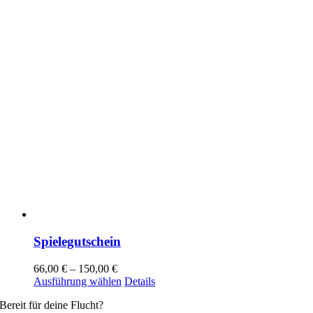
gewählt
werden
Spielegutschein
66,00
€
–
150,00
€
Dieses
Ausführung wählen
Details
Produkt
Bereit für deine Flucht?
weist