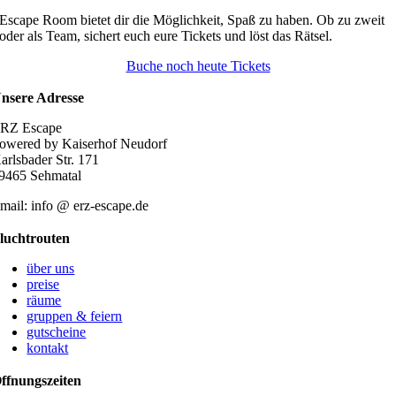
mehrere
Escape Room bietet dir die Möglichkeit, Spaß zu haben. Ob zu zweit
Varianten
oder als Team, sichert euch eure Tickets und löst das Rätsel.
auf.
Die
Buche noch heute Tickets
Optionen
können
nsere Adresse
auf
der
RZ Escape
Produktseite
owered by Kaiserhof Neudorf
gewählt
arlsbader Str. 171
werden
9465 Sehmatal
mail: info @ erz-escape.de
luchtrouten
über uns
preise
räume
gruppen & feiern
gutscheine
kontakt
ffnungszeiten