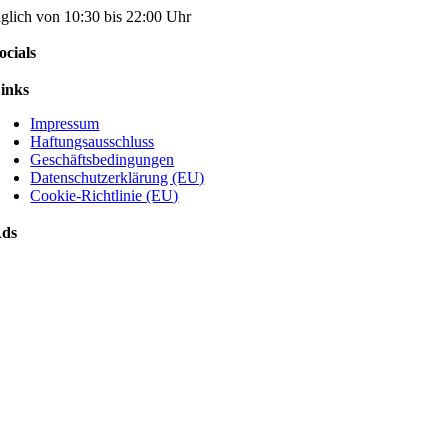
äglich von 10:30 bis 22:00 Uhr
ocials
inks
Impressum
Haftungsausschluss
Geschäftsbedingungen
Datenschutzerklärung (EU)
Cookie-Richtlinie (EU)
ds