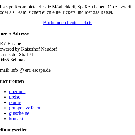
mehrere
Escape Room bietet dir die Möglichkeit, Spaß zu haben. Ob zu zweit
Varianten
oder als Team, sichert euch eure Tickets und löst das Rätsel.
auf.
Die
Buche noch heute Tickets
Optionen
können
nsere Adresse
auf
der
RZ Escape
Produktseite
owered by Kaiserhof Neudorf
gewählt
arlsbader Str. 171
werden
9465 Sehmatal
mail: info @ erz-escape.de
luchtrouten
über uns
preise
räume
gruppen & feiern
gutscheine
kontakt
ffnungszeiten