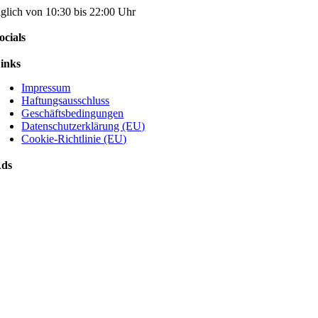
äglich von 10:30 bis 22:00 Uhr
ocials
inks
Impressum
Haftungsausschluss
Geschäftsbedingungen
Datenschutzerklärung (EU)
Cookie-Richtlinie (EU)
ds