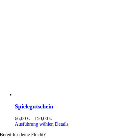
gewählt
werden
Spielegutschein
66,00
€
–
150,00
€
Dieses
Ausführung wählen
Details
Produkt
Bereit für deine Flucht?
weist