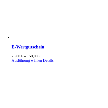
E-Wertgutschein
25,00
€
–
150,00
€
Dieses
Ausführung wählen
Details
Produkt
weist
mehrere
Varianten
auf.
Die
Optionen
können
auf
der
Produktseite