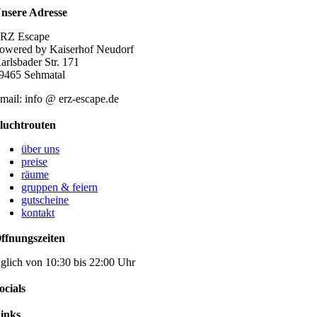
nsere Adresse
RZ Escape
owered by Kaiserhof Neudorf
arlsbader Str. 171
9465 Sehmatal
mail: info @ erz-escape.de
luchtrouten
über uns
preise
räume
gruppen & feiern
gutscheine
kontakt
ffnungszeiten
äglich von 10:30 bis 22:00 Uhr
ocials
inks