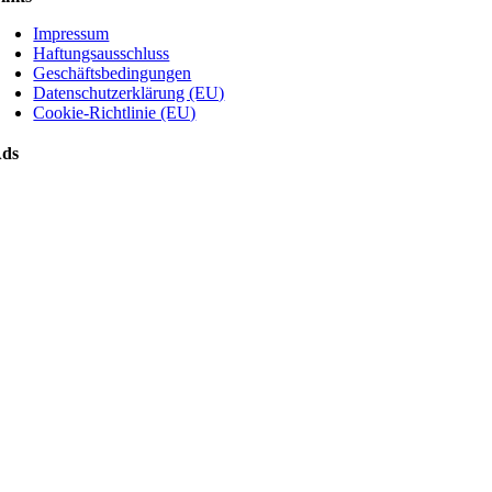
Impressum
Haftungsausschluss
Geschäftsbedingungen
Datenschutzerklärung (EU)
Cookie-Richtlinie (EU)
ds