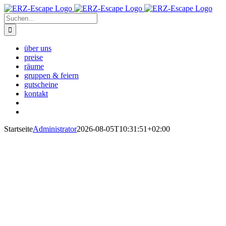
Zum
Inhalt
Suche
springen
nach:
über uns
preise
räume
gruppen & feiern
gutscheine
kontakt
Startseite
Administrator
2026-08-05T10:31:51+02:00