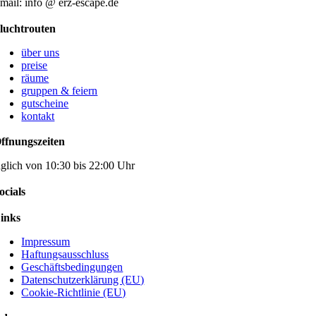
mail: info @ erz-escape.de
luchtrouten
über uns
preise
räume
gruppen & feiern
gutscheine
kontakt
ffnungszeiten
äglich von 10:30 bis 22:00 Uhr
ocials
inks
Impressum
Haftungsausschluss
Geschäftsbedingungen
Datenschutzerklärung (EU)
Cookie-Richtlinie (EU)