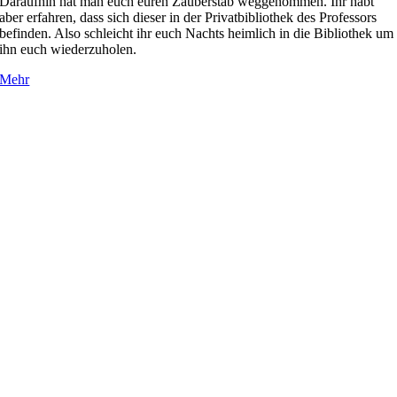
Daraufhin hat man euch euren Zauberstab weggenommen. Ihr habt
aber erfahren, dass sich dieser in der Privatbibliothek des Professors
befinden. Also schleicht ihr euch Nachts heimlich in die Bibliothek um
ihn euch wiederzuholen.
Mehr