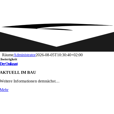
Räume
Administrator
2026-08-05T10:30:40+02:00
chwierigkeit
Der Ossiknast
AKTUELL IM BAU
Weitere Informationen demnächst…
Mehr