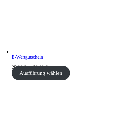
E-Wertgutschein
25,00
€
–
150,00
€
Ausführung wählen