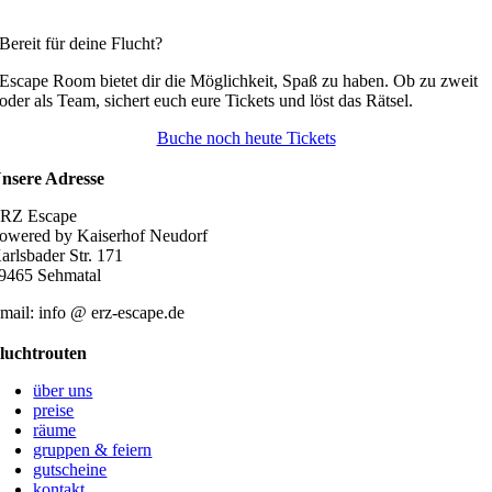
Bereit für deine Flucht?
Escape Room bietet dir die Möglichkeit, Spaß zu haben. Ob zu zweit
oder als Team, sichert euch eure Tickets und löst das Rätsel.
Buche noch heute Tickets
nsere Adresse
RZ Escape
owered by Kaiserhof Neudorf
arlsbader Str. 171
9465 Sehmatal
mail: info @ erz-escape.de
luchtrouten
über uns
preise
räume
gruppen & feiern
gutscheine
kontakt