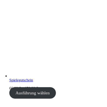
Spielegutschein
66,00
€
–
150,00
€
Ausführung wählen