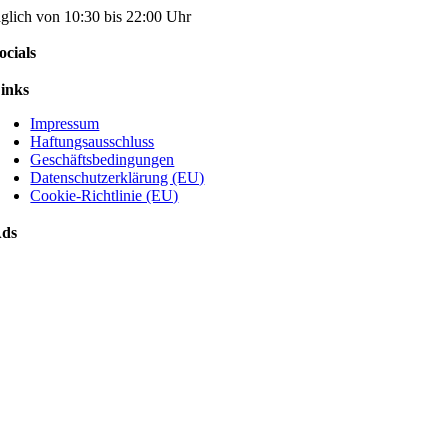
äglich von 10:30 bis 22:00 Uhr
ocials
inks
Impressum
Haftungsausschluss
Geschäftsbedingungen
Datenschutzerklärung (EU)
Cookie-Richtlinie (EU)
ds