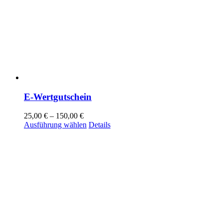
E-Wertgutschein
25,00
€
–
150,00
€
Dieses
Ausführung wählen
Details
Produkt
weist
mehrere
Varianten
auf.
Die
Optionen
können
auf
der
Produktseite