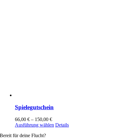
gewählt
werden
Spielegutschein
66,00
€
–
150,00
€
Dieses
Ausführung wählen
Details
Produkt
Bereit für deine Flucht?
weist