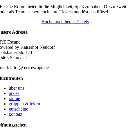
mehrere
Escape Room bietet dir die Möglichkeit, Spaß zu haben. Ob zu zweit
Varianten
oder als Team, sichert euch eure Tickets und löst das Rätsel.
auf.
Die
Buche noch heute Tickets
Optionen
können
nsere Adresse
auf
der
RZ Escape
Produktseite
owered by Kaiserhof Neudorf
gewählt
arlsbader Str. 171
werden
9465 Sehmatal
mail: info @ erz-escape.de
luchtrouten
über uns
preise
räume
gruppen & feiern
gutscheine
kontakt
ffnungszeiten