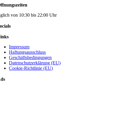
ffnungszeiten
äglich von 10:30 bis 22:00 Uhr
ocials
inks
Impressum
Haftungsausschluss
Geschäftsbedingungen
Datenschutzerklärung (EU)
Cookie-Richtlinie (EU)
ds