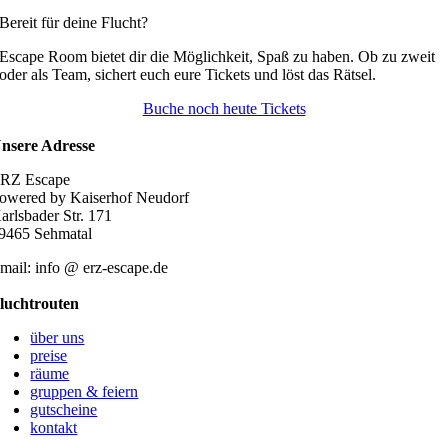
Bereit für deine Flucht?
Escape Room bietet dir die Möglichkeit, Spaß zu haben. Ob zu zweit
oder als Team, sichert euch eure Tickets und löst das Rätsel.
Buche noch heute Tickets
nsere Adresse
RZ Escape
owered by Kaiserhof Neudorf
arlsbader Str. 171
9465 Sehmatal
mail: info @ erz-escape.de
luchtrouten
über uns
preise
räume
gruppen & feiern
gutscheine
kontakt