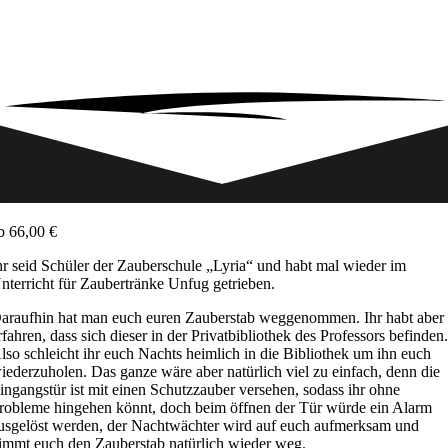
b
66,00
€
hr seid Schüler der Zauberschule „Lyria“ und habt mal wieder im
nterricht für Zaubertränke Unfug getrieben.
araufhin hat man euch euren Zauberstab weggenommen. Ihr habt aber
rfahren, dass sich dieser in der Privatbibliothek des Professors befinden
lso schleicht ihr euch Nachts heimlich in die Bibliothek um ihn euch
iederzuholen. Das ganze wäre aber natürlich viel zu einfach, denn die
ingangstür ist mit einen Schutzzauber versehen, sodass ihr ohne
robleme hingehen könnt, doch beim öffnen der Tür würde ein Alarm
usgelöst werden, der Nachtwächter wird auf euch aufmerksam und
immt euch den Zauberstab natürlich wieder weg.