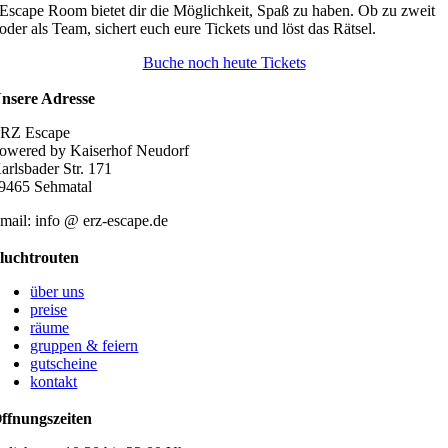
Escape Room bietet dir die Möglichkeit, Spaß zu haben. Ob zu zweit
oder als Team, sichert euch eure Tickets und löst das Rätsel.
Buche noch heute Tickets
nsere Adresse
RZ Escape
owered by Kaiserhof Neudorf
arlsbader Str. 171
9465 Sehmatal
mail: info @ erz-escape.de
luchtrouten
über uns
preise
räume
gruppen & feiern
gutscheine
kontakt
ffnungszeiten