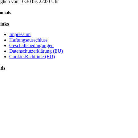
äglich von 10:30 bis 22:00 Uhr
ocials
inks
Impressum
Haftungsausschluss
Geschäftsbedingungen
Datenschutzerklärung (EU)
Cookie-Richtlinie (EU)
ds