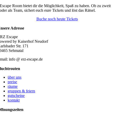
mehrere
Escape Room bietet dir die Möglichkeit, Spaß zu haben. Ob zu zweit
Varianten
oder als Team, sichert euch eure Tickets und löst das Rätsel.
auf.
Die
Buche noch heute Tickets
Optionen
können
nsere Adresse
auf
der
RZ Escape
Produktseite
owered by Kaiserhof Neudorf
gewählt
arlsbader Str. 171
werden
9465 Sehmatal
mail: info @ erz-escape.de
luchtrouten
über uns
preise
räume
gruppen & feiern
gutscheine
kontakt
ffnungszeiten