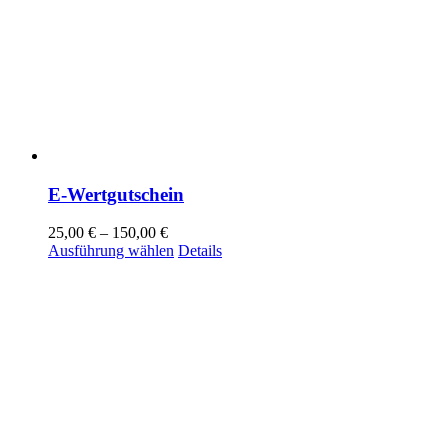
E-Wertgutschein
25,00
€
–
150,00
€
Dieses
Ausführung wählen
Details
Produkt
weist
mehrere
Varianten
auf.
Die
Optionen
können
auf
der
Produktseite