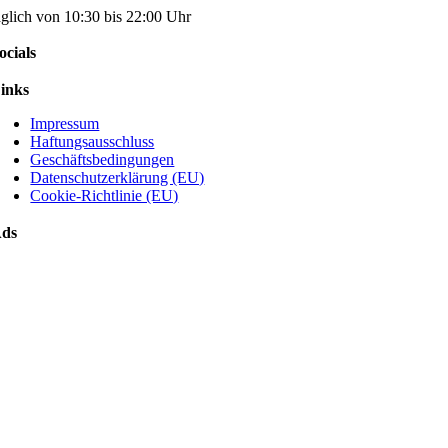
äglich von 10:30 bis 22:00 Uhr
ocials
inks
Impressum
Haftungsausschluss
Geschäftsbedingungen
Datenschutzerklärung (EU)
Cookie-Richtlinie (EU)
ds