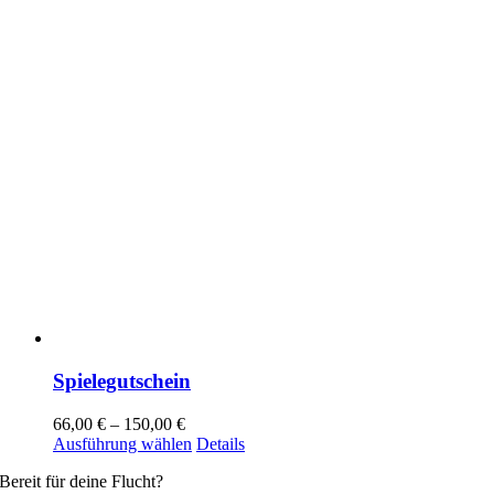
gewählt
werden
Spielegutschein
66,00
€
–
150,00
€
Dieses
Ausführung wählen
Details
Produkt
Bereit für deine Flucht?
weist