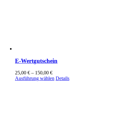
E-Wertgutschein
25,00
€
–
150,00
€
Dieses
Ausführung wählen
Details
Produkt
weist
mehrere
Varianten
auf.
Die
Optionen
können
auf
der
Produktseite