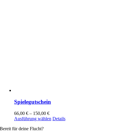
gewählt
werden
Spielegutschein
66,00
€
–
150,00
€
Dieses
Ausführung wählen
Details
Produkt
Bereit für deine Flucht?
weist