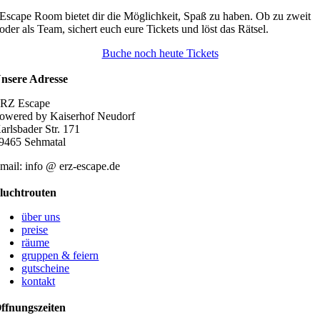
mehrere
Escape Room bietet dir die Möglichkeit, Spaß zu haben. Ob zu zweit
Varianten
oder als Team, sichert euch eure Tickets und löst das Rätsel.
auf.
Die
Buche noch heute Tickets
Optionen
können
nsere Adresse
auf
der
RZ Escape
Produktseite
owered by Kaiserhof Neudorf
gewählt
arlsbader Str. 171
werden
9465 Sehmatal
mail: info @ erz-escape.de
luchtrouten
über uns
preise
räume
gruppen & feiern
gutscheine
kontakt
ffnungszeiten