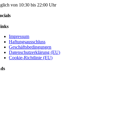
äglich von 10:30 bis 22:00 Uhr
ocials
inks
Impressum
Haftungsausschluss
Geschäftsbedingungen
Datenschutzerklärung (EU)
Cookie-Richtlinie (EU)
ds